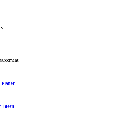
ss.
agreement.
t-Planer
d Ideen