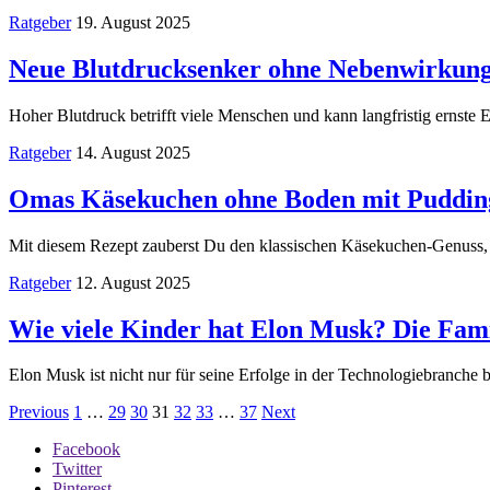
Ratgeber
19. August 2025
Neue Blutdrucksenker ohne Nebenwirkunge
Hoher Blutdruck betrifft viele Menschen und kann langfristig erns
Ratgeber
14. August 2025
Omas Käsekuchen ohne Boden mit Puddingp
Mit diesem Rezept zauberst Du den klassischen Käsekuchen-Genuss, 
Ratgeber
12. August 2025
Wie viele Kinder hat Elon Musk? Die Fami
Elon Musk ist nicht nur für seine Erfolge in der Technologiebranche
Previous
1
…
29
30
31
32
33
…
37
Next
Facebook
Twitter
Pinterest