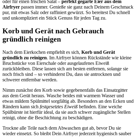
oder für einen frischen Salat –
perfekt gegarte Eier aus dem
Airfryer
passen immer. Genieße sie ganz nach Deinem Geschmack
pur, mit etwas Salz oder raffiniert gewürzt. So bereitest Du schnell
und unkompliziert ein Stück Genuss für jeden Tag zu.
Korb und Gerät nach Gebrauch
gründlich reinigen
Nach dem Eierkochen empfiehlt es sich,
Korb und Gerät
gründlich zu reinigen
. Im Airfryer können Rückstände wie kleine
Bruchstücke von Eierschale oder ausgelaufenes Eiweiß
zurückbleiben. Diese lassen sich am besten entfernen, solange sie
noch frisch sind – so verhinderst Du, dass sie antrocknen und
schwerer entfernbar werden.
Nimm zunächst den Korb sowie gegebenenfalls das Einsatzgitter
aus dem Gerät heraus. Wasche beides mit warmem Wasser und
etwas mildem Spülmittel sorgfältig ab. Besonders an den Ecken und
Rändern kann sich
festgesetztes Eiweiß
befinden. Eine weiche
Spülbürste ist hierfür ideal, da sie auch schwer zugängliche Stellen
reinigt, ohne die Beschichtung zu beschädigen.
Trockne alle Teile nach dem Abwaschen gut ab, bevor Du sie
wieder einsetzt. So bleibt Dein Airfryer jederzeit hygienisch sauber