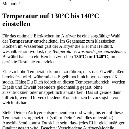
Methode!
Temperatur auf 130°C bis 140°C
einstellen
Für das optimale Eierkochen im Airfryer ist eine sorgfältige Wahl
der
Temperatur
entscheidend. Im Gegensatz zum klassischen
Kochen im Wasserbad gart der Airfryer die Eier mit Heißluft,
weshalb es sinnvoll ist, die
Temperatur etwas niedriger einzustellen
.
Bewährt hat sich ein Bereich zwischen
130°C und 140°C
, um
perfekte Resultate zu erzielen.
Eine zu hohe Temperatur kann dazu führen, dass das Eiweiß außen
bereits fest wird, während das Eigelb noch nicht wunschgemäß
stockt. Hältst Du Dich jedoch an diesen Temperaturbereich, werden
Eigelb und Eiweiß besonders gleichmäßig gegart, ohne
auszutrocknen oder unappetitlich anzufärben. Das ist gerade dann
hilfreich, wenn Du verschiedene Konsistenzen bevorzugst – von
weich bis hart.
Stelle Deinen Airfryer entsprechend ein und warte, bis er auf diese
Temperatur vorgeheizt ist (sofern Dein Gerät dies unterstützt).
Anschließend kannst Du sicher sein, dass jedes Ei in gleichmäßiger
Qualität gegart wird. Beachte: Verschiedene Airfryer-Modelle