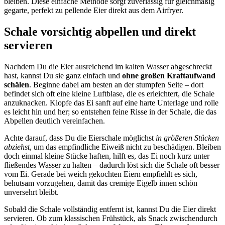
bleiben. Diese einfache Methode sorgt zuverlässig für gleichmäßig
gegarte, perfekt zu pellende Eier direkt aus dem Airfryer.
Schale vorsichtig abpellen und direkt
servieren
Nachdem Du die Eier ausreichend im kalten Wasser abgeschreckt
hast, kannst Du sie ganz einfach und
ohne großen Kraftaufwand
schälen
. Beginne dabei am besten an der stumpfen Seite – dort
befindet sich oft eine kleine Luftblase, die es erleichtert, die Schale
anzuknacken. Klopfe das Ei sanft auf eine harte Unterlage und rolle
es leicht hin und her; so entstehen feine Risse in der Schale, die das
Abpellen deutlich vereinfachen.
Achte darauf, dass Du die Eierschale möglichst
in größeren Stücken
abziehst
, um das empfindliche Eiweiß nicht zu beschädigen. Bleiben
doch einmal kleine Stücke haften, hilft es, das Ei noch kurz unter
fließendes Wasser zu halten – dadurch löst sich die Schale oft besser
vom Ei. Gerade bei weich gekochten Eiern empfiehlt es sich,
behutsam vorzugehen, damit das cremige Eigelb innen schön
unversehrt bleibt.
Sobald die Schale vollständig entfernt ist, kannst Du die Eier direkt
servieren. Ob zum klassischen Frühstück, als Snack zwischendurch