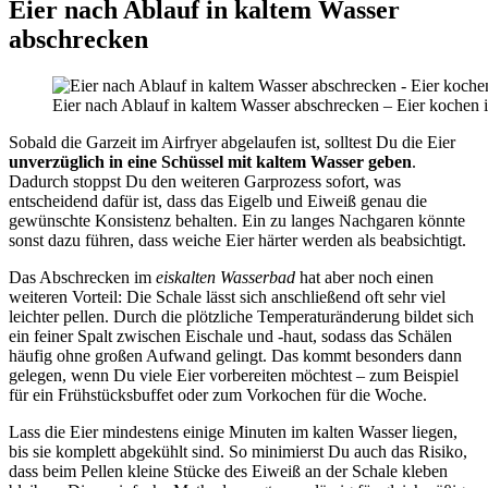
Eier nach Ablauf in kaltem Wasser
abschrecken
Eier nach Ablauf in kaltem Wasser abschrecken – Eier kochen im
Sobald die Garzeit im Airfryer abgelaufen ist, solltest Du die Eier
unverzüglich in eine Schüssel mit kaltem Wasser geben
.
Dadurch stoppst Du den weiteren Garprozess sofort, was
entscheidend dafür ist, dass das Eigelb und Eiweiß genau die
gewünschte Konsistenz behalten. Ein zu langes Nachgaren könnte
sonst dazu führen, dass weiche Eier härter werden als beabsichtigt.
Das Abschrecken im
eiskalten Wasserbad
hat aber noch einen
weiteren Vorteil: Die Schale lässt sich anschließend oft sehr viel
leichter pellen. Durch die plötzliche Temperaturänderung bildet sich
ein feiner Spalt zwischen Eischale und -haut, sodass das Schälen
häufig ohne großen Aufwand gelingt. Das kommt besonders dann
gelegen, wenn Du viele Eier vorbereiten möchtest – zum Beispiel
für ein Frühstücksbuffet oder zum Vorkochen für die Woche.
Lass die Eier mindestens einige Minuten im kalten Wasser liegen,
bis sie komplett abgekühlt sind. So minimierst Du auch das Risiko,
dass beim Pellen kleine Stücke des Eiweiß an der Schale kleben