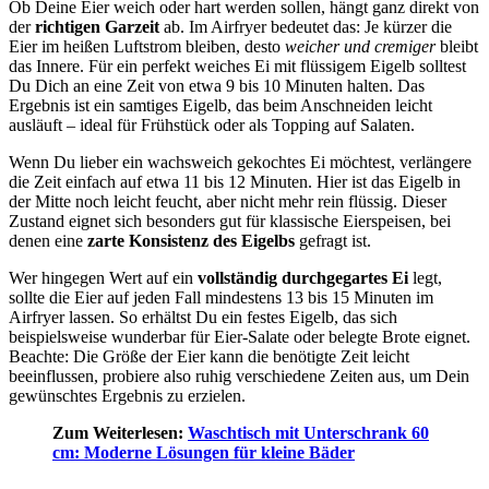
Ob Deine Eier weich oder hart werden sollen, hängt ganz direkt von
der
richtigen Garzeit
ab. Im Airfryer bedeutet das: Je kürzer die
Eier im heißen Luftstrom bleiben, desto
weicher und cremiger
bleibt
das Innere. Für ein perfekt weiches Ei mit flüssigem Eigelb solltest
Du Dich an eine Zeit von etwa 9 bis 10 Minuten halten. Das
Ergebnis ist ein samtiges Eigelb, das beim Anschneiden leicht
ausläuft – ideal für Frühstück oder als Topping auf Salaten.
Wenn Du lieber ein wachsweich gekochtes Ei möchtest, verlängere
die Zeit einfach auf etwa 11 bis 12 Minuten. Hier ist das Eigelb in
der Mitte noch leicht feucht, aber nicht mehr rein flüssig. Dieser
Zustand eignet sich besonders gut für klassische Eierspeisen, bei
denen eine
zarte Konsistenz des Eigelbs
gefragt ist.
Wer hingegen Wert auf ein
vollständig durchgegartes Ei
legt,
sollte die Eier auf jeden Fall mindestens 13 bis 15 Minuten im
Airfryer lassen. So erhältst Du ein festes Eigelb, das sich
beispielsweise wunderbar für Eier-Salate oder belegte Brote eignet.
Beachte: Die Größe der Eier kann die benötigte Zeit leicht
beeinflussen, probiere also ruhig verschiedene Zeiten aus, um Dein
gewünschtes Ergebnis zu erzielen.
Zum Weiterlesen:
Waschtisch mit Unterschrank 60
cm: Moderne Lösungen für kleine Bäder