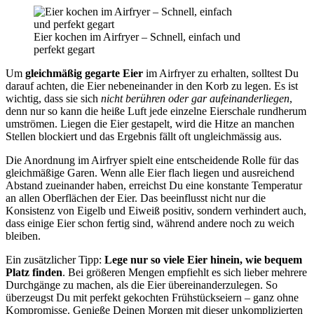
Eier kochen im Airfryer – Schnell, einfach und
perfekt gegart
Um
gleichmäßig gegarte Eier
im Airfryer zu erhalten, solltest Du
darauf achten, die Eier nebeneinander in den Korb zu legen. Es ist
wichtig, dass sie sich
nicht berühren oder gar aufeinanderliegen
,
denn nur so kann die heiße Luft jede einzelne Eierschale rundherum
umströmen. Liegen die Eier gestapelt, wird die Hitze an manchen
Stellen blockiert und das Ergebnis fällt oft ungleichmässig aus.
Die Anordnung im Airfryer spielt eine entscheidende Rolle für das
gleichmäßige Garen. Wenn alle Eier flach liegen und ausreichend
Abstand zueinander haben, erreichst Du eine konstante Temperatur
an allen Oberflächen der Eier. Das beeinflusst nicht nur die
Konsistenz von Eigelb und Eiweiß positiv, sondern verhindert auch,
dass einige Eier schon fertig sind, während andere noch zu weich
bleiben.
Ein zusätzlicher Tipp:
Lege nur so viele Eier hinein, wie bequem
Platz finden
. Bei größeren Mengen empfiehlt es sich lieber mehrere
Durchgänge zu machen, als die Eier übereinanderzulegen. So
überzeugst Du mit perfekt gekochten Frühstückseiern – ganz ohne
Kompromisse. Genieße Deinen Morgen mit dieser unkomplizierten