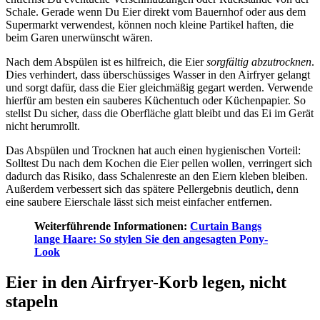
Schale. Gerade wenn Du Eier direkt vom Bauernhof oder aus dem
Supermarkt verwendest, können noch kleine Partikel haften, die
beim Garen unerwünscht wären.
Nach dem Abspülen ist es hilfreich, die Eier
sorgfältig abzutrocknen
.
Dies verhindert, dass überschüssiges Wasser in den Airfryer gelangt
und sorgt dafür, dass die Eier gleichmäßig gegart werden. Verwende
hierfür am besten ein sauberes Küchentuch oder Küchenpapier. So
stellst Du sicher, dass die Oberfläche glatt bleibt und das Ei im Gerät
nicht herumrollt.
Das Abspülen und Trocknen hat auch einen hygienischen Vorteil:
Solltest Du nach dem Kochen die Eier pellen wollen, verringert sich
dadurch das Risiko, dass Schalenreste an den Eiern kleben bleiben.
Außerdem verbessert sich das spätere Pellergebnis deutlich, denn
eine saubere Eierschale lässt sich meist einfacher entfernen.
Weiterführende Informationen:
Curtain Bangs
lange Haare: So stylen Sie den angesagten Pony-
Look
Eier in den Airfryer-Korb legen, nicht
stapeln