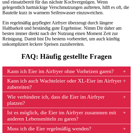
und einsatzbereit für das nächste Kochvergnügen. Wenn
gelegentlich hartnäckige Verschmutzungen auftreten, hilft es oft, die
Bauteile kurz in warmem Seifenwasser einzuweichen.
Ein regelmäßig gepflegter Airfryer überzeugt durch längere
Haltbarkeit und beständig gute Ergebnisse. Nimm Dir daher am
besten immer direkt nach der Nutzung einen Moment Zeit zur
Reinigung. Damit bist Du bestens vorbereitet, um auch künftig
unkompliziert leckere Speisen zuzubereiten.
FAQ: Häufig gestellte Fragen
Kann ich Eier im Airfryer ohne Vorheizen garen?
Kann ich auch Wachteleier oder XL-Eier im Airfryer
zubereiten?
Wie verhindere ich, dass die Eier im Airfryer
platzen?
Ist es möglich, die Eier im Airfryer zusammen mit
anderen Lebensmitteln zu garen?
Muss ich die Eier regelmäßig wenden?