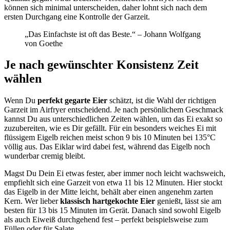
können sich minimal unterscheiden, daher lohnt sich nach dem
ersten Durchgang eine Kontrolle der Garzeit.
„Das Einfachste ist oft das Beste.“ – Johann Wolfgang
von Goethe
Je nach gewünschter Konsistenz Zeit
wählen
Wenn Du
perfekt gegarte Eier
schätzt, ist die Wahl der richtigen
Garzeit im Airfryer entscheidend. Je nach persönlichem Geschmack
kannst Du aus unterschiedlichen Zeiten wählen, um das Ei exakt so
zuzubereiten, wie es Dir gefällt. Für ein besonders weiches Ei mit
flüssigem Eigelb reichen meist schon 9 bis 10 Minuten bei 135°C
völlig aus. Das Eiklar wird dabei fest, während das Eigelb noch
wunderbar cremig bleibt.
Magst Du Dein Ei etwas fester, aber immer noch leicht wachsweich,
empfiehlt sich eine Garzeit von etwa 11 bis 12 Minuten. Hier stockt
das Eigelb in der Mitte leicht, behält aber einen angenehm zarten
Kern. Wer lieber
klassisch hartgekochte Eier
genießt, lässt sie am
besten für 13 bis 15 Minuten im Gerät. Danach sind sowohl Eigelb
als auch Eiweiß durchgehend fest – perfekt beispielsweise zum
Füllen oder für Salate.