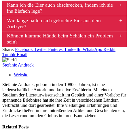
Kann ich die Eier auch abschrecken, indem ich sie
ins Eisfach lege?
Wie lange halten sich gekochte Eier aus dem
Airfryer?
Können klamme Hände beim Schälen ein Problem
sein?
Share.
Facebook
Twitter
Pinterest
LinkedIn
WhatsApp
Reddit
Tumblr
Email
Stefanie Andrack
Website
Stefanie Andrack, geboren in den 1980er Jahren, ist eine
leidenschaftliche Autorin und kreative Erzählerin. Mit einem
Studium der Literaturwissenschaft im Gepäck und einer Vorliebe für
spannende Erlebnisse hat sie ihre Zeit in verschiedenen Ländern
verbracht und dort gearbeitet. Ihre vielfältigen Erfahrungen und
Eindrücke fließen in ihre mitreißenden Artikel und Geschichten ein,
die Leser rund um den Globus in ihren Bann ziehen.
Related
Posts