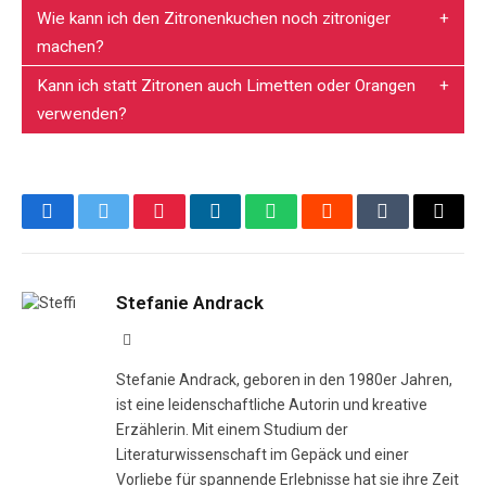
Wie kann ich den Zitronenkuchen noch zitroniger
machen?
Kann ich statt Zitronen auch Limetten oder Orangen
verwenden?
Facebook
Twitter
Pinterest
LinkedIn
WhatsApp
Reddit
Tumblr
Email
Stefanie Andrack
Website
Stefanie Andrack, geboren in den 1980er Jahren,
ist eine leidenschaftliche Autorin und kreative
Erzählerin. Mit einem Studium der
Literaturwissenschaft im Gepäck und einer
Vorliebe für spannende Erlebnisse hat sie ihre Zeit