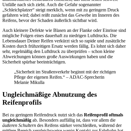
Unfälle nach sich zieht. Auch die Gefahr sogenannter
„Schleichplatzer“ steigt merklich, wenn mit zu geringem Druck
gefahren wird; dabei reißt zunächst das Gewebe im Inneren des
Reifens, bevor der Schaden äußerlich sichtbar wird.
Auch kleinere Defekte wie Blasen an der Flanke oder Einrisse sind
mögliche Folgen eines dauerhaft zu niedrigen Luftdrucks. Die
Lebensdauer Deiner Reifen verkürzt sich so rapide und zusätzliche
Kosten durch frühzeitigen Ersatz werden fällig. Es lohnt sich daher
sehr, regelmäßig den Luftdruck zu überprüfen – schon kleine
Abweichungen können große Auswirkungen haben und die
Sicherheit spürbar beeinträchtigen.
„Sicherheit im Straßenverkehr beginnt mit der richtigen
Pflege der eigenen Reifen.“ – ADAC-Sprecherin
Melanie Mikulla
Ungleichmäßige Abnutzung des
Reifenprofils
Bei zu geringem Reifendruck nutzt sich das
Reifenprofil oftmals
ungleichmäßig
ab. Besonders auffällig ist, dass vor allem die
äußeren Schultern
des Reifens stärker verschleißen, während der
mittlere Bereich vergleichsweise wenig Kontakt zur Fahrbahn hat.