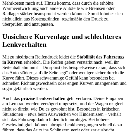
Mehrkosten rasch auf. Hinzu kommt, dass durch die erhöhte
Wärmeentwicklung auch andere Autoteile wie Bremsen oder
Radlager stärker beansprucht werden können. Somit lohnt es sich
nicht allein aus Kostengründen, regelmäßig den Druck zu
überprüfen und anzupassen.
Unsichere Kurvenlage und schlechteres
Lenkverhalten
Mit zu niedrigem Reifendruck leidet die
Stabilität des Fahrzeugs
in Kurven
erheblich. Die Reifen geben verstärkt nach, weil ihr
Seitenhalt abnimmt – Du spürst das beispielsweise daran, dass sich
das Auto stärker „auf die Seite legt“ oder weniger sicher durch die
Kurve führt. Dieses schwammige Gefühl kann besonders bei
schnellen Richtungswechseln oder engen Kurven unangenehm und
sogar gefährlich werden.
Auch das
präzise Lenkverhalten
geht verloren. Deine Eingaben
am Lenkrad werden verzögert umgesetzt, und der Wagen reagiert
nicht so direkt, wie Du es gewohnt bist. Besonders in kritischen
Situationen – etwa beim Ausweichen vor Hindernissen – verhält
sich das Fahrzeug dadurch deutlich unruhiger. Bei höherer
Geschwindigkeit können abrupte Lenkbewegungen schnell dazu
führen, dass das Auto ins Schlingern gerät oder gar ausbricht.