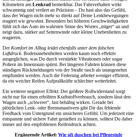
Kilometern am
Lenkrad
bemerkbar. Das Fahrverhalten wirkt
schwammig und verliert an Präzision – Du hast also das Gefühl,
dass der Wagen nicht mehr so direkt auf Deine Lenkbewegungen
reagiert wie gewohnt. Besonders bei höheren Geschwindigkeiten
fühlt sich das Auto im wahrsten Sinne des Wortes „träger“ an und
neigt dazu, stärker auf Seitenwinde oder kleine Unebenheiten zu
reagieren.
Der
Komfort im Alltag leidet ebenfalls unter dem falschen
Luftdruck
. Bodenunebenheiten werden kaum noch effektiv
ausgeglichen, was Du durch verstärkte Vibrationen oder sogar
Poltern im Innenraum spürst. Bei längeren Fahrten können diese
ständigen Rückmeldungen von der Straße rasch als unangenehm
empfunden werden. Auch die Federung arbeitet weniger effizient,
da ein weicher Reifen Aufprallkräfte schlechter weiterleitet.
Ein weiterer negativer Effekt: Der größere Rollwiderstand sorgt
nicht nur für einen erhöhten Kraftstoffverbrauch, sondern lässt den
Wagen auch „schwerer“, fast behäbig wirken. Gerade bei
plötzlichen Lenk- oder Bremsmanövern gibt Dir das fehlende
Feedback vom Untergrund ein unsicheres Gefühl. Um jederzeit eine
entspannte und sichere Fahrt genießen zu können, solltest Du daher
immer auf den empfohlenen Reifendruck achten.
Ergänzende Artikel:
Wie oft duschen bei Pflegestufe