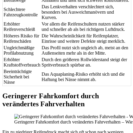
Bremswege
Anhalten und lässt sich schwerer kontrollieren.
Das Lenkverhalten verschlechtert sich,
Schlechtere
besonders bei Ausweichmanövern und
Fahrzeugkontrolle
Kurven.
Erhöhter
Vor allem die Reifenschultern nutzen stärker
Reifenverschleiß
und schneller ab als bei richtigem Luftdruck.
Höheres Risiko für
Die Wahrscheinlichkeit für Reifenplatzer,
Reifenschäden
Einrisse und weitere Defekte steigt merklich.
Ungleichmäßige
Das Profil nutzt sich ungleich ab, meist an den
Profilabnutzung
Außenseiten mehr als in der Mitte.
Erhöhter
Durch den größeren Rollwiderstand steigt der
Kraftstoffverbrauch
Spritverbrauch spürbar an.
Beeinträchtigte
Das Aquaplaning-Risiko erhöht sich und die
Sicherheit bei
Haftung bei Nässe nimmt ab.
Nässe
Geringerer Fahrkomfort durch
verändertes Fahrverhalten
Geringerer Fahrkomfort durch verändertes Fahrverhalten – Wie
Ein zu niedriger Reifendruck macht sich oft schon nach wenigen