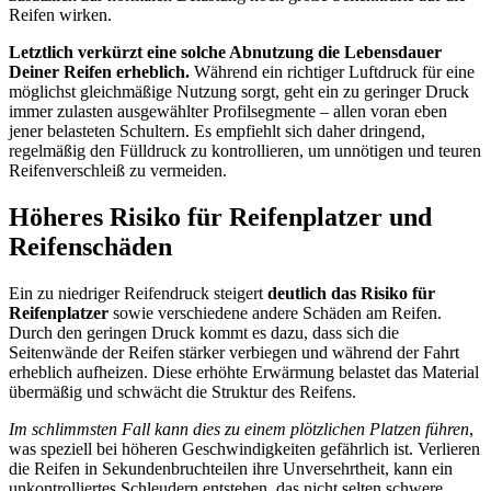
Reifen wirken.
Letztlich verkürzt eine solche Abnutzung die Lebensdauer
Deiner Reifen erheblich.
Während ein richtiger Luftdruck für eine
möglichst gleichmäßige Nutzung sorgt, geht ein zu geringer Druck
immer zulasten ausgewählter Profilsegmente – allen voran eben
jener belasteten Schultern. Es empfiehlt sich daher dringend,
regelmäßig den Fülldruck zu kontrollieren, um unnötigen und teuren
Reifenverschleiß zu vermeiden.
Höheres Risiko für Reifenplatzer und
Reifenschäden
Ein zu niedriger Reifendruck steigert
deutlich das Risiko für
Reifenplatzer
sowie verschiedene andere Schäden am Reifen.
Durch den geringen Druck kommt es dazu, dass sich die
Seitenwände der Reifen stärker verbiegen und während der Fahrt
erheblich aufheizen. Diese erhöhte Erwärmung belastet das Material
übermäßig und schwächt die Struktur des Reifens.
Im schlimmsten Fall kann dies zu einem plötzlichen Platzen führen
,
was speziell bei höheren Geschwindigkeiten gefährlich ist. Verlieren
die Reifen in Sekundenbruchteilen ihre Unversehrtheit, kann ein
unkontrolliertes Schleudern entstehen, das nicht selten schwere