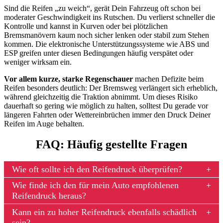
Sind die Reifen „zu weich“, gerät Dein Fahrzeug oft schon bei
moderater Geschwindigkeit ins Rutschen. Du verlierst schneller die
Kontrolle und kannst in Kurven oder bei plötzlichen
Bremsmanövern kaum noch sicher lenken oder stabil zum Stehen
kommen. Die elektronische Unterstützungssysteme wie ABS und
ESP greifen unter diesen Bedingungen häufig verspätet oder
weniger wirksam ein.
Vor allem kurze, starke Regenschauer
machen Defizite beim
Reifen besonders deutlich: Der Bremsweg verlängert sich erheblich,
während gleichzeitig die Traktion abnimmt. Um dieses Risiko
dauerhaft so gering wie möglich zu halten, solltest Du gerade vor
längeren Fahrten oder Wettereinbrüchen immer den Druck Deiner
Reifen im Auge behalten.
FAQ: Häufig gestellte Fragen
Wie oft sollte ich den Reifendruck überprüfen?
Wie finde ich den für mein Auto empfohlenen
Reifendruck heraus?
Kann ein zu hoher Reifendruck ebenfalls schädlich
sein?