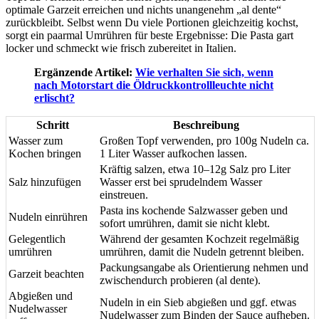
optimale Garzeit erreichen und nichts unangenehm „al dente“
zurückbleibt. Selbst wenn Du viele Portionen gleichzeitig kochst,
sorgt ein paarmal Umrühren für beste Ergebnisse: Die Pasta gart
locker und schmeckt wie frisch zubereitet in Italien.
Ergänzende Artikel:
Wie verhalten Sie sich, wenn
nach Motorstart die Öldruckkontrollleuchte nicht
erlischt?
Schritt
Beschreibung
Wasser zum
Großen Topf verwenden, pro 100g Nudeln ca.
Kochen bringen
1 Liter Wasser aufkochen lassen.
Kräftig salzen, etwa 10–12g Salz pro Liter
Salz hinzufügen
Wasser erst bei sprudelndem Wasser
einstreuen.
Pasta ins kochende Salzwasser geben und
Nudeln einrühren
sofort umrühren, damit sie nicht klebt.
Gelegentlich
Während der gesamten Kochzeit regelmäßig
umrühren
umrühren, damit die Nudeln getrennt bleiben.
Packungsangabe als Orientierung nehmen und
Garzeit beachten
zwischendurch probieren (al dente).
Abgießen und
Nudeln in ein Sieb abgießen und ggf. etwas
Nudelwasser
Nudelwasser zum Binden der Sauce aufheben.