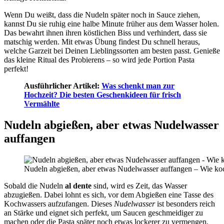
Wenn Du weißt, dass die Nudeln später noch in Sauce ziehen,
kannst Du sie ruhig eine halbe Minute früher aus dem Wasser holen.
Das bewahrt ihnen ihren köstlichen Biss und verhindert, dass sie
matschig werden. Mit etwas Übung findest Du schnell heraus,
welche Garzeit bei Deinen Lieblingssorten am besten passt. Genieße
das kleine Ritual des Probierens – so wird jede Portion Pasta
perfekt!
Ausführlicher Artikel:
Was schenkt man zur
Hochzeit? Die besten Geschenkideen für frisch
Vermählte
Nudeln abgießen, aber etwas Nudelwasser
auffangen
Nudeln abgießen, aber etwas Nudelwasser auffangen – Wie koc
Sobald die Nudeln
al dente
sind, wird es Zeit, das Wasser
abzugießen. Dabei lohnt es sich, vor dem Abgießen eine Tasse des
Kochwassers aufzufangen. Dieses
Nudelwasser
ist besonders reich
an Stärke und eignet sich perfekt, um Saucen geschmeidiger zu
machen oder die Pasta später noch etwas lockerer zu vermengen.