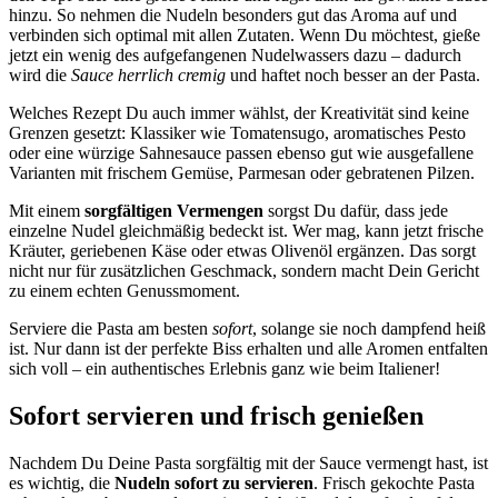
hinzu. So nehmen die Nudeln besonders gut das Aroma auf und
verbinden sich optimal mit allen Zutaten. Wenn Du möchtest, gieße
jetzt ein wenig des aufgefangenen Nudelwassers dazu – dadurch
wird die
Sauce herrlich cremig
und haftet noch besser an der Pasta.
Welches Rezept Du auch immer wählst, der Kreativität sind keine
Grenzen gesetzt: Klassiker wie Tomatensugo, aromatisches Pesto
oder eine würzige Sahnesauce passen ebenso gut wie ausgefallene
Varianten mit frischem Gemüse, Parmesan oder gebratenen Pilzen.
Mit einem
sorgfältigen Vermengen
sorgst Du dafür, dass jede
einzelne Nudel gleichmäßig bedeckt ist. Wer mag, kann jetzt frische
Kräuter, geriebenen Käse oder etwas Olivenöl ergänzen. Das sorgt
nicht nur für zusätzlichen Geschmack, sondern macht Dein Gericht
zu einem echten Genussmoment.
Serviere die Pasta am besten
sofort
, solange sie noch dampfend heiß
ist. Nur dann ist der perfekte Biss erhalten und alle Aromen entfalten
sich voll – ein authentisches Erlebnis ganz wie beim Italiener!
Sofort servieren und frisch genießen
Nachdem Du Deine Pasta sorgfältig mit der Sauce vermengt hast, ist
es wichtig, die
Nudeln sofort zu servieren
. Frisch gekochte Pasta