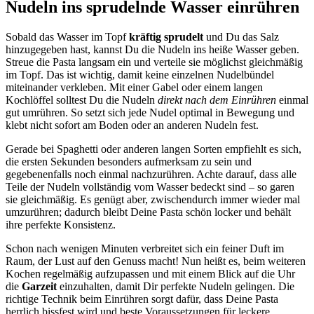
Nudeln ins sprudelnde Wasser einrühren
Sobald das Wasser im Topf
kräftig sprudelt
und Du das Salz
hinzugegeben hast, kannst Du die Nudeln ins heiße Wasser geben.
Streue die Pasta langsam ein und verteile sie möglichst gleichmäßig
im Topf. Das ist wichtig, damit keine einzelnen Nudelbündel
miteinander verkleben. Mit einer Gabel oder einem langen
Kochlöffel solltest Du die Nudeln
direkt nach dem Einrühren
einmal
gut umrühren. So setzt sich jede Nudel optimal in Bewegung und
klebt nicht sofort am Boden oder an anderen Nudeln fest.
Gerade bei Spaghetti oder anderen langen Sorten empfiehlt es sich,
die ersten Sekunden besonders aufmerksam zu sein und
gegebenenfalls noch einmal nachzurühren. Achte darauf, dass alle
Teile der Nudeln vollständig vom Wasser bedeckt sind – so garen
sie gleichmäßig. Es genügt aber, zwischendurch immer wieder mal
umzurühren; dadurch bleibt Deine Pasta schön locker und behält
ihre perfekte Konsistenz.
Schon nach wenigen Minuten verbreitet sich ein feiner Duft im
Raum, der Lust auf den Genuss macht! Nun heißt es, beim weiteren
Kochen regelmäßig aufzupassen und mit einem Blick auf die Uhr
die
Garzeit
einzuhalten, damit Dir perfekte Nudeln gelingen. Die
richtige Technik beim Einrühren sorgt dafür, dass Deine Pasta
herrlich bissfest wird und beste Voraussetzungen für leckere