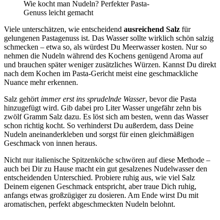
Wie kocht man Nudeln? Perfekter Pasta-
Genuss leicht gemacht
Viele unterschätzen, wie entscheidend
ausreichend Salz
für
gelungenen Pastagenuss ist. Das Wasser sollte wirklich schön salzig
schmecken – etwa so, als würdest Du Meerwasser kosten. Nur so
nehmen die Nudeln während des Kochens genügend Aroma auf
und brauchen später weniger zusätzliches Würzen. Kannst Du direkt
nach dem Kochen im Pasta-Gericht meist eine geschmackliche
Nuance mehr erkennen.
Salz gehört
immer erst ins sprudelnde Wasser
, bevor die Pasta
hinzugefügt wird. Gib dabei pro Liter Wasser ungefähr zehn bis
zwölf Gramm Salz dazu. Es löst sich am besten, wenn das Wasser
schon richtig kocht. So verhinderst Du außerdem, dass Deine
Nudeln aneinanderkleben und sorgst für einen gleichmäßigen
Geschmack von innen heraus.
Nicht nur italienische Spitzenköche schwören auf diese Methode –
auch bei Dir zu Hause macht ein gut gesalzenes Nudelwasser den
entscheidenden Unterschied. Probiere ruhig aus, wie viel Salz
Deinem eigenen Geschmack entspricht, aber traue Dich ruhig,
anfangs etwas großzügiger zu dosieren. Am Ende wirst Du mit
aromatischen, perfekt abgeschmeckten Nudeln belohnt.