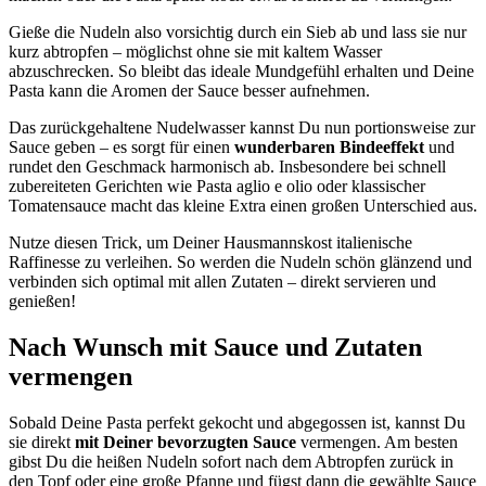
Gieße die Nudeln also vorsichtig durch ein Sieb ab und lass sie nur
kurz abtropfen – möglichst ohne sie mit kaltem Wasser
abzuschrecken. So bleibt das ideale Mundgefühl erhalten und Deine
Pasta kann die Aromen der Sauce besser aufnehmen.
Das zurückgehaltene Nudelwasser kannst Du nun portionsweise zur
Sauce geben – es sorgt für einen
wunderbaren Bindeeffekt
und
rundet den Geschmack harmonisch ab. Insbesondere bei schnell
zubereiteten Gerichten wie Pasta aglio e olio oder klassischer
Tomatensauce macht das kleine Extra einen großen Unterschied aus.
Nutze diesen Trick, um Deiner Hausmannskost italienische
Raffinesse zu verleihen. So werden die Nudeln schön glänzend und
verbinden sich optimal mit allen Zutaten – direkt servieren und
genießen!
Nach Wunsch mit Sauce und Zutaten
vermengen
Sobald Deine Pasta perfekt gekocht und abgegossen ist, kannst Du
sie direkt
mit Deiner bevorzugten Sauce
vermengen. Am besten
gibst Du die heißen Nudeln sofort nach dem Abtropfen zurück in
den Topf oder eine große Pfanne und fügst dann die gewählte Sauce