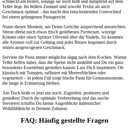
schmeckt am besten, solange sie noch heiß und dampfend auf dem
Teller liegt. Im heißen Zustand sind sowohl Textur als auch
Geschmack optimal – das macht den entscheidenden Unterschied
bei einem gelungenen Pastagericht.
Nutze diesen Moment, um Deine Gerichte ansprechend anzurichten.
Streue direkt noch etwas frisch geriebenen
Parmesan
, würzige
Kräuter oder einen Spritzer Olivenöl über die Nudeln. So kommen
alle Aromen voll zur Geltung und jeder Bissen begeistert durch
seinen ausgewogenen Geschmack.
Serviere die Pasta immer möglichst zügig nach dem Kochen. Warme
Teller helfen dabei, dass die Speise nicht auskühlt und Du ein ganz
besonderes Esserlebnis genießen kannst. Lass Dich inspirieren: Ob
klassisch mit Tomaten, raffiniert mit Meeresfrüchten oder
vegetarisch – in jedem Fall sorgt frische Pasta für Genussmomente,
die lange in Erinnerung bleiben.
Am Tisch heißt es jetzt nur noch: Zugreifen, probieren und
genießen! Durch die optimale Vorbereitung und das rasche
Servieren schaffst Du kleine Augenblicke italienischer
Wohlfühlküche in Deinem Zuhause.
FAQ: Häufig gestellte Fragen