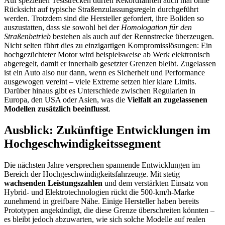
Auf speziellen Teststrecken dürfen Rekordfahrten auch mal ohne
Rücksicht auf typische Straßenzulassungsregeln durchgeführt
werden. Trotzdem sind die Hersteller gefordert, ihre Boliden so
auszustatten, dass sie sowohl bei der
Homologation für den
Straßenbetrieb
bestehen als auch auf der Rennstrecke überzeugen.
Nicht selten führt dies zu einzigartigen Kompromisslösungen: Ein
hochgezüchteter Motor wird beispielsweise ab Werk elektronisch
abgeregelt, damit er innerhalb gesetzter Grenzen bleibt. Zugelassen
ist ein Auto also nur dann, wenn es Sicherheit und Performance
ausgewogen vereint – viele Extreme setzen hier klare Limits.
Darüber hinaus gibt es Unterschiede zwischen Regularien in
Europa, den USA oder Asien, was die
Vielfalt an zugelassenen
Modellen zusätzlich beeinflusst
.
Ausblick: Zukünftige Entwicklungen im
Hochgeschwindigkeitssegment
Die nächsten Jahre versprechen spannende Entwicklungen im
Bereich der Hochgeschwindigkeitsfahrzeuge. Mit stetig
wachsenden Leistungszahlen
und dem verstärkten Einsatz von
Hybrid- und Elektrotechnologien rückt die 500-km/h-Marke
zunehmend in greifbare Nähe. Einige Hersteller haben bereits
Prototypen angekündigt, die diese Grenze überschreiten könnten –
es bleibt jedoch abzuwarten, wie sich solche Modelle auf realen