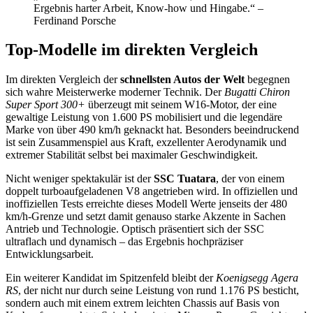
Ergebnis harter Arbeit, Know-how und Hingabe.“ –
Ferdinand Porsche
Top-Modelle im direkten Vergleich
Im direkten Vergleich der
schnellsten Autos der Welt
begegnen
sich wahre Meisterwerke moderner Technik. Der
Bugatti Chiron
Super Sport 300+
überzeugt mit seinem W16-Motor, der eine
gewaltige Leistung von 1.600 PS mobilisiert und die legendäre
Marke von über 490 km/h geknackt hat. Besonders beeindruckend
ist sein Zusammenspiel aus Kraft, exzellenter Aerodynamik und
extremer Stabilität selbst bei maximaler Geschwindigkeit.
Nicht weniger spektakulär ist der
SSC Tuatara
, der von einem
doppelt turboaufgeladenen V8 angetrieben wird. In offiziellen und
inoffiziellen Tests erreichte dieses Modell Werte jenseits der 480
km/h-Grenze und setzt damit genauso starke Akzente in Sachen
Antrieb und Technologie. Optisch präsentiert sich der SSC
ultraflach und dynamisch – das Ergebnis hochpräziser
Entwicklungsarbeit.
Ein weiterer Kandidat im Spitzenfeld bleibt der
Koenigsegg Agera
RS
, der nicht nur durch seine Leistung von rund 1.176 PS besticht,
sondern auch mit einem extrem leichten Chassis auf Basis von