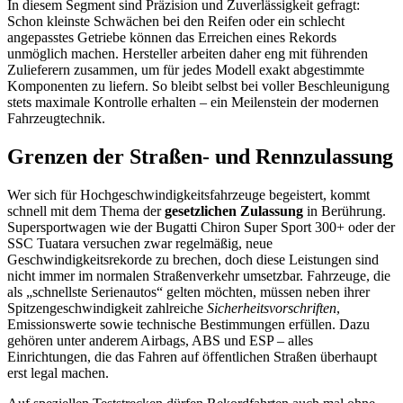
In diesem Segment sind Präzision und Zuverlässigkeit gefragt:
Schon kleinste Schwächen bei den Reifen oder ein schlecht
angepasstes Getriebe können das Erreichen eines Rekords
unmöglich machen. Hersteller arbeiten daher eng mit führenden
Zulieferern zusammen, um für jedes Modell exakt abgestimmte
Komponenten zu liefern. So bleibt selbst bei voller Beschleunigung
stets maximale Kontrolle erhalten – ein Meilenstein der modernen
Fahrzeugtechnik.
Grenzen der Straßen- und Rennzulassung
Wer sich für Hochgeschwindigkeitsfahrzeuge begeistert, kommt
schnell mit dem Thema der
gesetzlichen Zulassung
in Berührung.
Supersportwagen wie der Bugatti Chiron Super Sport 300+ oder der
SSC Tuatara versuchen zwar regelmäßig, neue
Geschwindigkeitsrekorde zu brechen, doch diese Leistungen sind
nicht immer im normalen Straßenverkehr umsetzbar. Fahrzeuge, die
als „schnellste Serienautos“ gelten möchten, müssen neben ihrer
Spitzengeschwindigkeit zahlreiche
Sicherheitsvorschriften
,
Emissionswerte sowie technische Bestimmungen erfüllen. Dazu
gehören unter anderem Airbags, ABS und ESP – alles
Einrichtungen, die das Fahren auf öffentlichen Straßen überhaupt
erst legal machen.