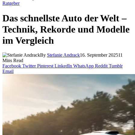
Ratgeber
Das schnellste Auto der Welt –
Technik, Rekorde und Modelle
im Vergleich
By
Stefanie Andrack
16. September 2025
11
Mins Read
Facebook
Twitter
Pinterest
LinkedIn
WhatsApp
Reddit
Tumblr
Email