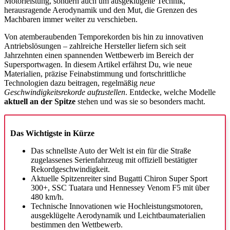
Motorleistung, sondern auch um ausgeklügelte Technik,
herausragende Aerodynamik und den Mut, die Grenzen des
Machbaren immer weiter zu verschieben.
Von atemberaubenden Temporekorden bis hin zu innovativen
Antriebslösungen – zahlreiche Hersteller liefern sich seit
Jahrzehnten einen spannenden Wettbewerb im Bereich der
Supersportwagen. In diesem Artikel erfährst Du, wie neue
Materialien, präzise Feinabstimmung und fortschrittliche
Technologien dazu beitragen, regelmäßig
neue
Geschwindigkeitsrekorde aufzustellen
. Entdecke, welche Modelle
aktuell an der Spitze
stehen und was sie so besonders macht.
Das Wichtigste in Kürze
Das schnellste Auto der Welt ist ein für die Straße
zugelassenes Serienfahrzeug mit offiziell bestätigter
Rekordgeschwindigkeit.
Aktuelle Spitzenreiter sind Bugatti Chiron Super Sport
300+, SSC Tuatara und Hennessey Venom F5 mit über
480 km/h.
Technische Innovationen wie Hochleistungsmotoren,
ausgeklügelte Aerodynamik und Leichtbaumaterialien
bestimmen den Wettbewerb.