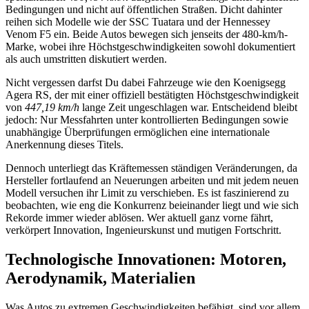
Bedingungen und nicht auf öffentlichen Straßen. Dicht dahinter
reihen sich Modelle wie der SSC Tuatara und der Hennessey
Venom F5 ein. Beide Autos bewegen sich jenseits der 480-km/h-
Marke, wobei ihre Höchstgeschwindigkeiten sowohl dokumentiert
als auch umstritten diskutiert werden.
Nicht vergessen darfst Du dabei Fahrzeuge wie den Koenigsegg
Agera RS, der mit einer offiziell bestätigten Höchstgeschwindigkeit
von
447,19 km/h
lange Zeit ungeschlagen war. Entscheidend bleibt
jedoch: Nur Messfahrten unter kontrollierten Bedingungen sowie
unabhängige Überprüfungen ermöglichen eine internationale
Anerkennung dieses Titels.
Dennoch unterliegt das Kräftemessen ständigen Veränderungen, da
Hersteller fortlaufend an Neuerungen arbeiten und mit jedem neuen
Modell versuchen ihr Limit zu verschieben. Es ist faszinierend zu
beobachten, wie eng die Konkurrenz beieinander liegt und wie sich
Rekorde immer wieder ablösen. Wer aktuell ganz vorne fährt,
verkörpert Innovation, Ingenieurskunst und mutigen Fortschritt.
Technologische Innovationen: Motoren,
Aerodynamik, Materialien
Was Autos zu extremen Geschwindigkeiten befähigt, sind vor allem