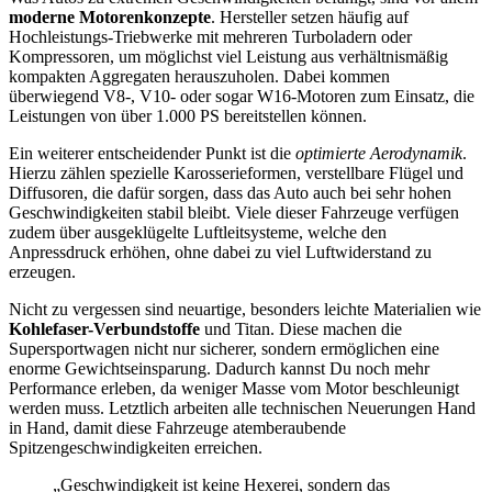
moderne Motorenkonzepte
. Hersteller setzen häufig auf
Hochleistungs-Triebwerke mit mehreren Turboladern oder
Kompressoren, um möglichst viel Leistung aus verhältnismäßig
kompakten Aggregaten herauszuholen. Dabei kommen
überwiegend V8-, V10- oder sogar W16-Motoren zum Einsatz, die
Leistungen von über 1.000 PS bereitstellen können.
Ein weiterer entscheidender Punkt ist die
optimierte Aerodynamik
.
Hierzu zählen spezielle Karosserieformen, verstellbare Flügel und
Diffusoren, die dafür sorgen, dass das Auto auch bei sehr hohen
Geschwindigkeiten stabil bleibt. Viele dieser Fahrzeuge verfügen
zudem über ausgeklügelte Luftleitsysteme, welche den
Anpressdruck erhöhen, ohne dabei zu viel Luftwiderstand zu
erzeugen.
Nicht zu vergessen sind neuartige, besonders leichte Materialien wie
Kohlefaser-Verbundstoffe
und Titan. Diese machen die
Supersportwagen nicht nur sicherer, sondern ermöglichen eine
enorme Gewichtseinsparung. Dadurch kannst Du noch mehr
Performance erleben, da weniger Masse vom Motor beschleunigt
werden muss. Letztlich arbeiten alle technischen Neuerungen Hand
in Hand, damit diese Fahrzeuge atemberaubende
Spitzengeschwindigkeiten erreichen.
„Geschwindigkeit ist keine Hexerei, sondern das