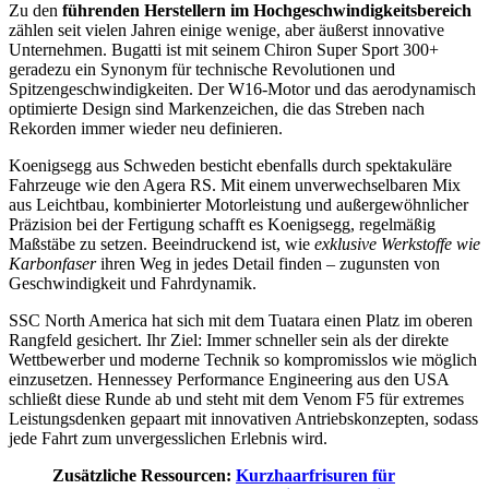
Zu den
führenden Herstellern im Hochgeschwindigkeitsbereich
zählen seit vielen Jahren einige wenige, aber äußerst innovative
Unternehmen. Bugatti ist mit seinem Chiron Super Sport 300+
geradezu ein Synonym für technische Revolutionen und
Spitzengeschwindigkeiten. Der W16-Motor und das aerodynamisch
optimierte Design sind Markenzeichen, die das Streben nach
Rekorden immer wieder neu definieren.
Koenigsegg aus Schweden besticht ebenfalls durch spektakuläre
Fahrzeuge wie den Agera RS. Mit einem unverwechselbaren Mix
aus Leichtbau, kombinierter Motorleistung und außergewöhnlicher
Präzision bei der Fertigung schafft es Koenigsegg, regelmäßig
Maßstäbe zu setzen. Beeindruckend ist, wie
exklusive Werkstoffe wie
Karbonfaser
ihren Weg in jedes Detail finden – zugunsten von
Geschwindigkeit und Fahrdynamik.
SSC North America hat sich mit dem Tuatara einen Platz im oberen
Rangfeld gesichert. Ihr Ziel: Immer schneller sein als der direkte
Wettbewerber und moderne Technik so kompromisslos wie möglich
einzusetzen. Hennessey Performance Engineering aus den USA
schließt diese Runde ab und steht mit dem Venom F5 für extremes
Leistungsdenken gepaart mit innovativen Antriebskonzepten, sodass
jede Fahrt zum unvergesslichen Erlebnis wird.
Zusätzliche Ressourcen:
Kurzhaarfrisuren für