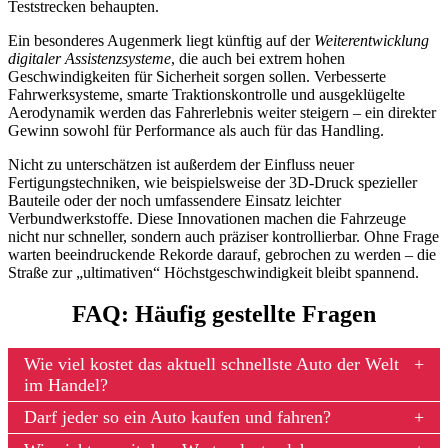
Teststrecken behaupten.
Ein besonderes Augenmerk liegt künftig auf der
Weiterentwicklung
digitaler Assistenzsysteme
, die auch bei extrem hohen
Geschwindigkeiten für Sicherheit sorgen sollen. Verbesserte
Fahrwerksysteme, smarte Traktionskontrolle und ausgeklügelte
Aerodynamik werden das Fahrerlebnis weiter steigern – ein direkter
Gewinn sowohl für Performance als auch für das Handling.
Nicht zu unterschätzen ist außerdem der Einfluss neuer
Fertigungstechniken, wie beispielsweise der 3D-Druck spezieller
Bauteile oder der noch umfassendere Einsatz leichter
Verbundwerkstoffe. Diese Innovationen machen die Fahrzeuge
nicht nur schneller, sondern auch präziser kontrollierbar. Ohne Frage
warten beeindruckende Rekorde darauf, gebrochen zu werden – die
Straße zur „ultimativen“ Höchstgeschwindigkeit bleibt spannend.
FAQ: Häufig gestellte Fragen
Wie viel kostet das aktuell schnellste Auto der Welt
im Handel?
Darf jeder so ein Auto kaufen und fahren?