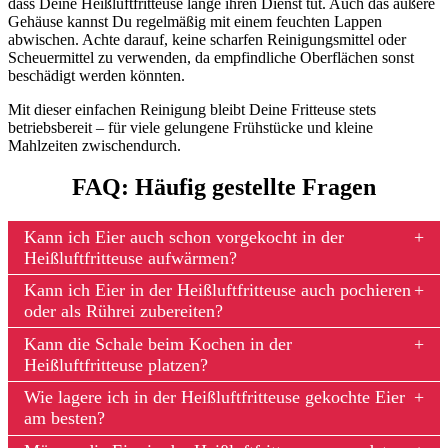
dass Deine Heißluftfritteuse lange ihren Dienst tut. Auch das äußere
Gehäuse kannst Du regelmäßig mit einem feuchten Lappen
abwischen. Achte darauf, keine scharfen Reinigungsmittel oder
Scheuermittel zu verwenden, da empfindliche Oberflächen sonst
beschädigt werden könnten.
Mit dieser einfachen Reinigung bleibt Deine Fritteuse stets
betriebsbereit – für viele gelungene Frühstücke und kleine
Mahlzeiten zwischendurch.
FAQ: Häufig gestellte Fragen
Kann ich Eier auch schon vorgekocht in der
Heißluftfritteuse aufwärmen?
Kann ich Eier in der Heißluftfritteuse auch pochieren
oder als Rührei zubereiten?
Kann die Schale beim Kochen in der
Heißluftfritteuse platzen?
Wie lagere ich in der Heißluftfritteuse gekochte Eier
am besten?