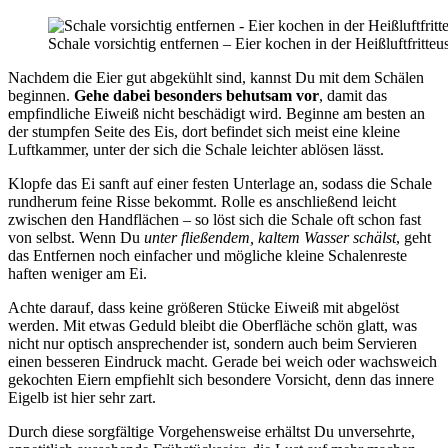
Schale vorsichtig entfernen – Eier kochen in der Heißluftfritteu
Nachdem die Eier gut abgekühlt sind, kannst Du mit dem Schälen
beginnen.
Gehe dabei besonders behutsam vor
, damit das
empfindliche Eiweiß nicht beschädigt wird. Beginne am besten an
der stumpfen Seite des Eis, dort befindet sich meist eine kleine
Luftkammer, unter der sich die Schale leichter ablösen lässt.
Klopfe das Ei sanft auf einer festen Unterlage an, sodass die Schale
rundherum feine Risse bekommt. Rolle es anschließend leicht
zwischen den Handflächen – so löst sich die Schale oft schon fast
von selbst. Wenn Du
unter fließendem, kaltem Wasser schälst
, geht
das Entfernen noch einfacher und mögliche kleine Schalenreste
haften weniger am Ei.
Achte darauf, dass keine größeren Stücke Eiweiß mit abgelöst
werden. Mit etwas Geduld bleibt die Oberfläche schön glatt, was
nicht nur optisch ansprechender ist, sondern auch beim Servieren
einen besseren Eindruck macht. Gerade bei weich oder wachsweich
gekochten Eiern empfiehlt sich besondere Vorsicht, denn das innere
Eigelb ist hier sehr zart.
Durch diese sorgfältige Vorgehensweise erhältst Du unversehrte,