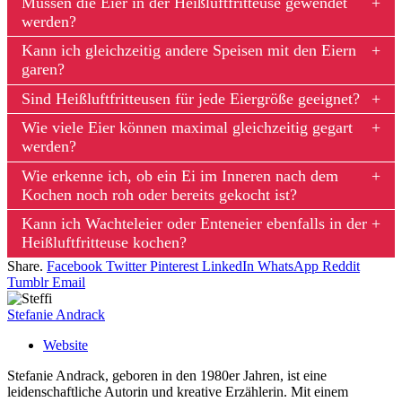
Müssen die Eier in der Heißluftfritteuse gewendet
werden?
Kann ich gleichzeitig andere Speisen mit den Eiern
garen?
Sind Heißluftfritteusen für jede Eiergröße geeignet?
Wie viele Eier können maximal gleichzeitig gegart
werden?
Wie erkenne ich, ob ein Ei im Inneren nach dem
Kochen noch roh oder bereits gekocht ist?
Kann ich Wachteleier oder Enteneier ebenfalls in der
Heißluftfritteuse kochen?
Share.
Facebook
Twitter
Pinterest
LinkedIn
WhatsApp
Reddit
Tumblr
Email
Stefanie Andrack
Website
Stefanie Andrack, geboren in den 1980er Jahren, ist eine
leidenschaftliche Autorin und kreative Erzählerin. Mit einem