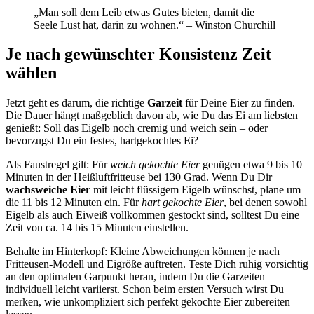
„Man soll dem Leib etwas Gutes bieten, damit die
Seele Lust hat, darin zu wohnen.“ – Winston Churchill
Je nach gewünschter Konsistenz Zeit
wählen
Jetzt geht es darum, die richtige
Garzeit
für Deine Eier zu finden.
Die Dauer hängt maßgeblich davon ab, wie Du das Ei am liebsten
genießt: Soll das Eigelb noch cremig und weich sein – oder
bevorzugst Du ein festes, hartgekochtes Ei?
Als Faustregel gilt: Für
weich gekochte Eier
genügen etwa 9 bis 10
Minuten in der Heißluftfritteuse bei 130 Grad. Wenn Du Dir
wachsweiche Eier
mit leicht flüssigem Eigelb wünschst, plane um
die 11 bis 12 Minuten ein. Für
hart gekochte Eier
, bei denen sowohl
Eigelb als auch Eiweiß vollkommen gestockt sind, solltest Du eine
Zeit von ca. 14 bis 15 Minuten einstellen.
Behalte im Hinterkopf: Kleine Abweichungen können je nach
Fritteusen-Modell und Eigröße auftreten. Teste Dich ruhig vorsichtig
an den optimalen Garpunkt heran, indem Du die Garzeiten
individuell leicht variierst. Schon beim ersten Versuch wirst Du
merken, wie unkompliziert sich perfekt gekochte Eier zubereiten