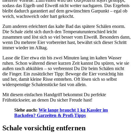
mehrere Vorteile: Zum einen wird der
Garprozess sofort gestoppt
,
sodass das Eigelb und Eiweiß nicht weiter nachgaren. Das Ergebnis
bleibt dadurch garantiert auf dem gewünschten Garpunkt – egal ob
weich, wachsweich oder hart gekocht.
Zum anderen erleichtert das kalte Bad das spätere Schälen enorm.
Die Schale zieht sich durch den Temperaturunterschied leicht
zusammen und löst sich so viel besser vom Eiweiß. Besonders dann,
wenn Du mehrere Eier vorbereitet hast, bewährt sich dieser Schritt
immer wieder im Alltag.
Lasse die Eier etwa ein bis zwei Minuten lang im kalten Wasser
ruhen. Schon während dieser kurzen Zeit kannst Du spüren, wie sie
außen rasch abkühlen – so verbrennst Du Dir beim Schälen nicht
die Finger. Ein zusätzlicher Tipp: Bewege die Eier vorsichtig hin
und her, damit kleine Risse entstehen. Oft lösen sich so selbst
widerspenstige Schalenstücke fast von allein.
Mit diesem einfachen Handgriff bekommst Du perfekte
Frühstückseier, an denen Du sicher Freude hast!
Siehe auch:
Wie lange braucht 1 kg Kassler im
Backofen? Garzeiten & Profi-Tipps
Schale vorsichtig entfernen