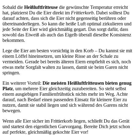
Sobald die
Heißluftfritteuse
die gewünschte Temperatur erreicht
hat, platzierst Du die Eier direkt im
Frittierkorb
. Dabei solltest Du
darauf achten, dass sich die Eier nicht gegenseitig berühren oder
übereinanderliegen. So kann die heiße Luft optimal zirkulieren und
jede Seite der Eier wird gleichmäßig gegart. Das sorgt dafür, dass
sowohl das Eiweiß als auch das Eigelb überall dieselbe Konsistenz
bekommen.
Lege die Eier am besten vorsichtig in den Korb – Du kannst sie mit
einem Löffel hineinsetzen, um kleine Risse an der Schale zu
vermeiden. Gerade bei bereits älteren Eiern empfiehlt es sich, noch
etwas mehr Sorgfalt walten zu lassen, damit sie beim Garen nicht
springen.
Ein weiterer Vorteil:
Die meisten Heißluftfritteusen bieten genug
Platz
, um mehrere Eier gleichzeitig zuzubereiten. So steht selbst
einem ausgiebigen Familienfrühstück nichts mehr im Weg. Achte
darauf, nach Bedarf einen passenden Einsatz für kleinere Eier zu
nutzen, damit sie stabil liegen und sich während des Garens nicht
bewegen.
Wenn alle Eier sicher im Frittierkorb liegen, schließt Du das Gerät
und startest den eigentlichen Garvorgang. Bereite Dich jetzt schon
auf perfekte, gleichmäßig gekochte Eier vor!