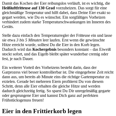
Damit das Kochen der Eier reibungslos verläuft, ist es wichtig, die
Heißluftfritteuse auf 130 Grad
vorzuheizen. Das sorgt für eine
gleichmäßige Temperatur und hilft dabei, dass Deine Eier exakt so
gegart werden, wie Du es wünschst. Ein sorgfältiges Vorheizen
verhindert zudem starke Temperaturschwankungen im Inneren des
Geräts.
Stelle dazu einfach den Temperaturregler der Fritteuse ein und lasse
sie etwa
3 bis 5 Minuten
leer laufen. Erst wenn die gewünschte
Hitze erreicht wurde, solltest Du die Eier in den Korb legen.
Dadurch wird das
Kochergebnis
besonders konstant – das Eiweiß
stockt sofort, und das Eigelb bleibt später wunderbar cremig oder
fest, je nach Dauer.
Ein weiterer Vorteil des Vorheizens besteht darin, dass der
Garprozess viel besser kontrollierbar ist. Die eingegebene Zeit reicht
dann aus, um bereits ab Minute eins die richtige Gartemperatur zu
erzielen. Gerade bei mehreren Eiern profitierst Du von diesem
Schritt, denn alle Eier erhalten die gleiche Hitze und werden
dadurch gleichzeitig fertig. So sparst Du Dir unregelmäßig gegarte
oder gesprungene Eier und kannst Dich ganz auf perfekten
Frühstücksgenuss freuen!
Eier in den Frittierkorb legen