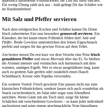
appetitlich aussehende Frühstückseier, die Lust auf mehr machen.
Ein wenig Übung zahlt sich aus – bald gelingt Dir das Schälen wie
im Handumdrehen!
Mit Salz und Pfeffer servieren
Nach dem erfolgreichen Kochen und Schälen kannst Du Deine
frisch zubereiteten Eier nun besonders
genussvoll servieren
. Ein
Klassiker, der bei kaum einem Frühstück fehlen darf:
Salz und
Pfeffer
. Beide Gewürze unterstreichen den feinen Eigeschmack
perfekt und sorgen für das gewisse Etwas auf dem Teller.
Am besten streust Du erst kurz vor dem Verzehr eine Prise
frisch
gemahlenen Pfeffer
und etwas
Meersalz
über das Ei. So bleiben
die Aromen intensiv und vermischen sich harmonisch mit dem
warmen, samtigen Eigelb. Wer es etwas ausgefallener mag, kann
auch zu grobem Salz greifen oder zusätzlich einen Hauch
Schnittlauch, Kresse oder Paprika verwenden.
Ein weiterer Vorteil: Frisch gewürzte Eier passen nicht nur zum
klassischen Frühstücksbrot, sondern lassen sich auch wunderbar als
Snack zwischendurch, im Salat oder sogar zum Abendbrot
anrichten. Wenn Gäste mit am Tisch sind, sorge für kleine
Schälchen mit verschiedenen Gewürzen – so kann jeder individuell
nachwürzen und seine eigene geschmackliche Note hinzufügen.